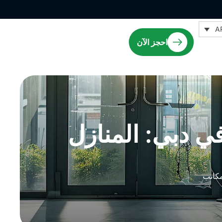
A
احجز الآن
ي دبي: المنازل
مكاتب