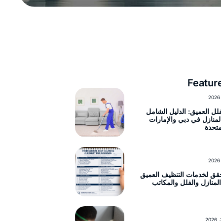
Featur
لل العميق: الدليل الشامل
منازل في دبي والإمارات
متحدة
حقق لخدمات التنظيف العميق
لمنازل والفلل والمكاتب