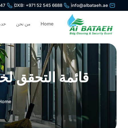
447
DXB: +971 52 545 6688
info@albataeh.ae
Home
من نحن
خدم
قائمة التحقق لخ
Home